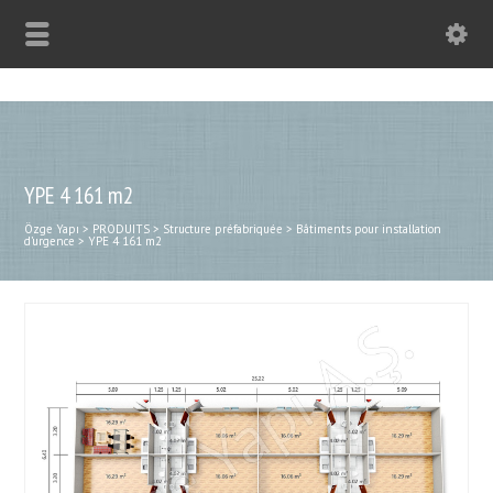
YPE 4 161 m2
Özge Yapı
>
PRODUITS
>
Structure préfabriquée
>
Bâtiments pour installation
d’urgence
>
YPE 4 161 m2