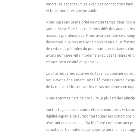
rendre les espaces utiles avec des conceptions intell
et fonctionnelles que possible.
Nous passons la majorité de notre temps dans nos m
tant qu’Özge Yapı, les conditions difficiles auxque
maisons préfabriquées. Nous avons reflété ce change
désormais que nos maisons doivent être plus foncti
de certaines périodes du jour mais que certaines cho
avons nommée villa moderne avec des fenêtres et des
espace bien éclairé et spacieux.
La villa moderne, éclairée du lever au coucher du sol
nous avons également laissé 15 mètres carrés d’espa
de la maison. Nos nouvelles villas modernes en dupl
Nous sommes fiers de produire la plupart des princip
Sur les façades intérieures et extérieures des villas
rigidité capable de surmonter toutes les conditions cl
résistant aux incendies. Sa légèreté contribue aux pro
climatique. Ce matériel qui apporte aussi un avantage