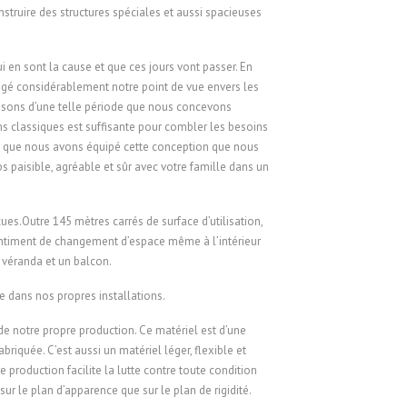
nstruire des structures spéciales et aussi spacieuses
n sont la cause et que ces jours vont passer. En
ngé considérablement notre point de vue envers les
assons d’une telle période que nous concevons
 classiques est suffisante pour combler les besoins
son que nous avons équipé cette conception que nous
paisible, agréable et sûr avec votre famille dans un
ues.Outre 145 mètres carrés de surface d’utilisation,
entiment de changement d’espace même à l’intérieur
 véranda et un balcon.
e dans nos propres installations.
 de notre propre production. Ce matériel est d’une
riquée. C’est aussi un matériel léger, flexible et
e production facilite la lutte contre toute condition
r le plan d’apparence que sur le plan de rigidité.