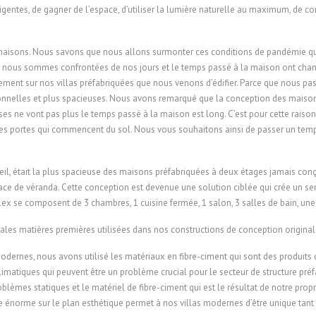
igentes, de gagner de l’espace, d’utiliser la lumière naturelle au maximum, de co
aisons. Nous savons que nous allons surmonter ces conditions de pandémie qui e
lles nous sommes confrontées de nos jours et le temps passé à la maison ont cha
ment sur nos villas préfabriquées que nous venons d’édifier. Parce que nous p
onnelles et plus spacieuses. Nous avons remarqué que la conception des maisons
ses ne vont pas plus le temps passé à la maison est long. C’est pour cette rai
 portes qui commencent du sol. Nous vous souhaitons ainsi de passer un temps 
eil, était la plus spacieuse des maisons préfabriquées à deux étages jamais conç
ce de véranda. Cette conception est devenue une solution ciblée qui crée un s
ex se composent de 3 chambres, 1 cuisine fermée, 1 salon, 3 salles de bain, une
ales matières premières utilisées dans nos constructions de conception original
 modernes, nous avons utilisé les matériaux en fibre-ciment qui sont des produits
imatiques qui peuvent être un problème crucial pour le secteur de structure préfab
blèmes statiques et le matériel de fibre-ciment qui est le résultat de notre propr
 énorme sur le plan esthétique permet à nos villas modernes d’être unique tant su