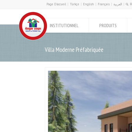
Page D’accueil
Türkçe
English
Français
العربية
INSTITUTIONNEL
PRODUITS
Villa Moderne Préfabriquée