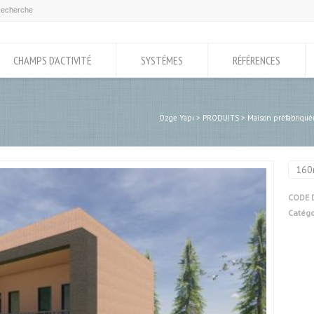
CHAMPS D’ACTIVITÉ
SYSTÉMES
RÉFÉRENCES
Özge Yapı
>
PRODUITS
>
Maison préfabriqué
160
CODE 
Catégo