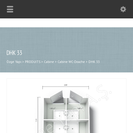
DHK 33
Özge Yapı
>
PRODUITS
>
Cabine
>
Cabine WC-Douche
>
DHK 33